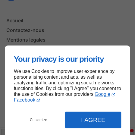
Accueil
Contactez-nous
Mentions légales
Plan du site
Your privacy is our priority
We use Cookies to improve user experience by
Haut de page
personalising content and ads, as well as
analyzing traffic and optimizing social networks
functionalities. By clicking "I Agree" you consent to
the use of Cookies from our providers
Google
Facebook
.
I AGREE
Customize